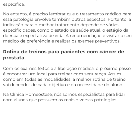
específica.
No entanto, é preciso lembrar que o tratamento médico para
essa patologia envolve também outros aspectos. Portanto, a
indicação para o melhor tratamento depende de várias
especificidades, como o estado de saúde atual, o estágio da
doença e expectativa de vida. A recomendação é visitar o seu
médico de preferência e realizar os exames preventivos.
Rotina de treinos para pacientes com câncer de
próstata
Com os exames feitos e a liberação médica, o próximo passo
é encontrar um local para treinar com segurança. Assim
como em todas as modalidades, a melhor rotina de treino
vai depender de cada objetivo e da necessidade do aluno.
Na Clínica Homeostase, nós somos especialistas para lidar
com alunos que possuem as mais diversas patologias.
Criamos um jeito único de cuidar da saúde, que envolve,
acima de tudo, o respeito ao corpo e aos limites de cada
pessoa.
Nossa função é utilizar práticas de atividade física e outras
especialidades como forma de melhorar a qualidade de vida