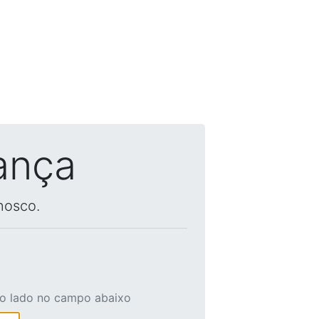
ança
nosco.
ao lado no campo abaixo