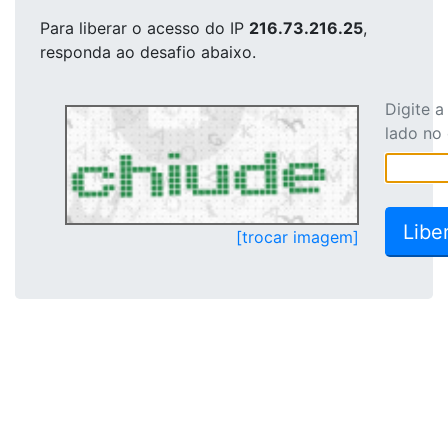
Para liberar o acesso
do IP
216.73.216.25
,
responda ao desafio abaixo.
Digite 
lado no
[trocar imagem]