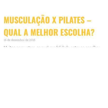
MUSCULAÇÃO X PILATES –
QUAL A MELHOR ESCOLHA?
16 de dezembro de 2015
Muitos perguntam-se qual modalidade optar ao escolher
um programa de exercício físico. Pilates ou musculação? É
interessante ressaltar alguns pontos que farão você tomar
uma decisão mais consciente. Como em posts anteriores já
ressaltamos que o
LEIA MAIS