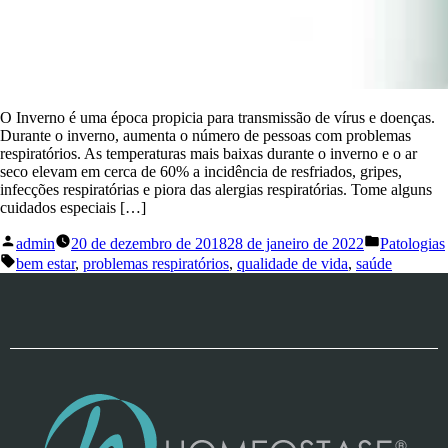
O Inverno é uma época propicia para transmissão de vírus e doenças.
Durante o inverno, aumenta o número de pessoas com problemas
respiratórios. As temperaturas mais baixas durante o inverno e o ar
seco elevam em cerca de 60% a incidência de resfriados, gripes,
infecções respiratórias e piora das alergias respiratórias. Tome alguns
cuidados especiais […]
admin
20 de dezembro de 2018
28 de janeiro de 2022
Patologias
bem estar
,
problemas respiratórios
,
qualidade de vida
,
saúde