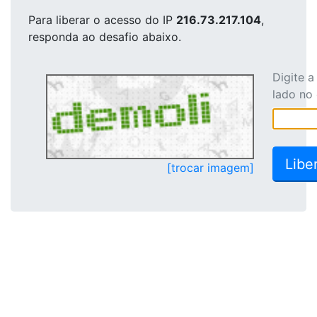
Para liberar o acesso
do IP
216.73.217.104
,
responda ao desafio abaixo.
Digite 
lado no
[trocar imagem]