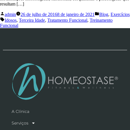
resultam […]
admin
26 de julho de 2016
8 de janeiro de 2021
Blog
,
Exercícios
Idosos
,
Terceira Idade
,
Tratamento Funcional
,
Treinamento
Funcional
A Clínica
Serviços