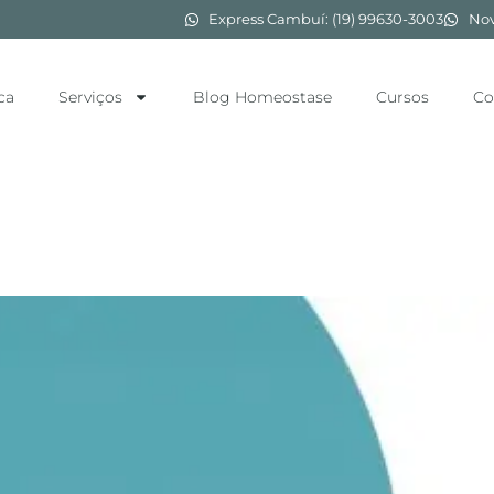
Express Cambuí: (19) 99630-3003
Nov
ca
Serviços
Blog Homeostase
Cursos
Co