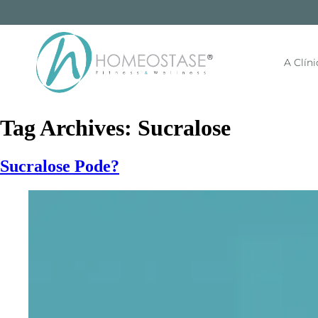
A Clíni
Tag Archives:
Sucralose
Sucralose Pode?