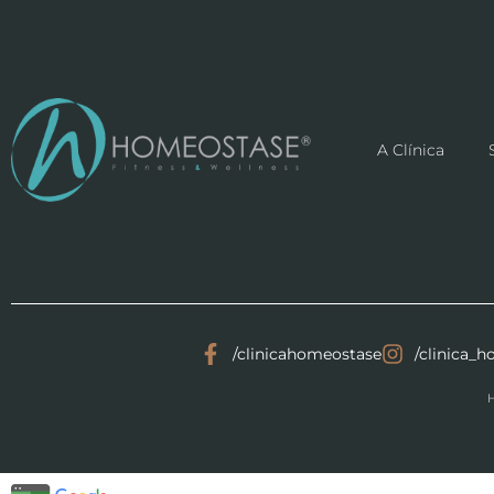
A Clínica
/clinicahomeostase
/clinica_
H