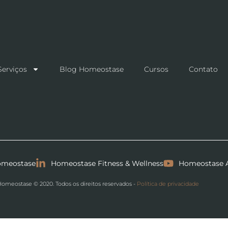
Serviços
Blog Homeostase
Cursos
Contato
homeostase
Homeostase Fitness & Wellness
Homeostase 
omeostase © 2020. Todos os direitos reservados -
Política de privacidade