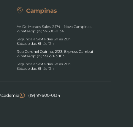
Campinas
Av. Dr. Moraes Sales, 2.174 – Nova Campinas
WhatsApp: (19) 97600-0134
Segunda a Sexta das 6h às 20h
Sábado das 8h às 12h.
Rua Coronel Quirino, 2123, Express Cambuí
WhatsApp: (19)
99630-3003
Segunda a Sexta das 6h às 20h
Sábado das 8h às 12h.
Academia
(19) 97600-0134