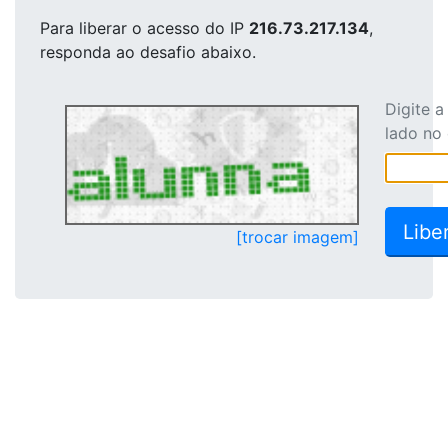
Para liberar o acesso
do IP
216.73.217.134
,
responda ao desafio abaixo.
Digite 
lado no
[trocar imagem]