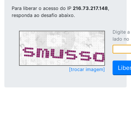
Para liberar o acesso
do IP
216.73.217.148
,
responda ao desafio abaixo.
Digite 
lado no
[trocar imagem]