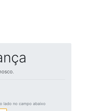
ança
nosco.
ao lado no campo abaixo